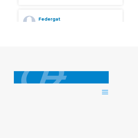
Federgat
4 mesi fa
Foto dal post di AFTER - Alta
Formazione Teatro e Relazione
+2
guarda su facebook
·
condividi
0
0
0
Leggi di più