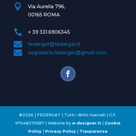

Via Aurelia 796,
00165 ROMA

+ 39 331.6906345

federgat@federgat.it

segreteria.federgat@gmail.com
©2026 | FEDERGAT | Tutti i diritti riservati | C.F.
97048270587 | Website by
e-designer.it
|
Cookie
Policy
|
Privacy Policy
|
Trasparenza