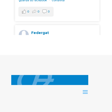
guarda su facebook
·
condividi
0
0
0
Federgat
4 mesi fa
Foto dal post di AFTER - Alta
Formazione Teatro e Relazione
+2
guarda su facebook
·
condividi
0
0
0